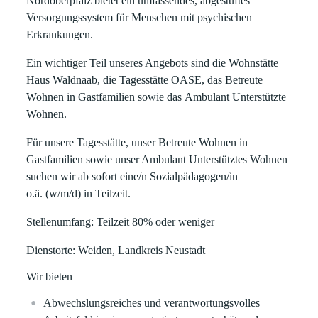
Nordoberpfalz
bietet ein umfassendes, abgestuftes
Versorgungssystem für Menschen mit psychischen
Erkrankungen.
Ein wichtiger Teil unseres Angebots sind die
Wohnstätte
Haus Waldnaab
, die
Tagesstätte OASE
, das
Betreute
Wohnen in Gastfamilien
sowie das
Ambulant Unterstützte
Wohnen
.
Für unsere Tagesstätte, unser Betreute Wohnen in
Gastfamilien sowie unser Ambulant Unterstütztes Wohnen
suchen wir ab sofort eine/n
Sozialpädagogen/in
o.ä. (w/m/d) in Teilzeit
.
Stellenumfang
: Teilzeit 80% oder weniger
Dienstorte
: Weiden, Landkreis Neustadt
Wir bieten
Abwechslungsreiches und verantwortungsvolles